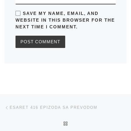
SAVE MY NAME, EMAIL, AND
WEBSITE IN THIS BROWSER FOR THE
NEXT TIME I COMMENT.
Post navigation
Previous post
ESARET 416 EPIZODA SA PREVODOM
BACK TO POST LIST