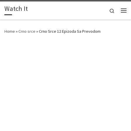
Watch It
Skip to content
Search
Me
Home
»
Crno srce
»
Crno Srce 12 Epizoda Sa Prevodom