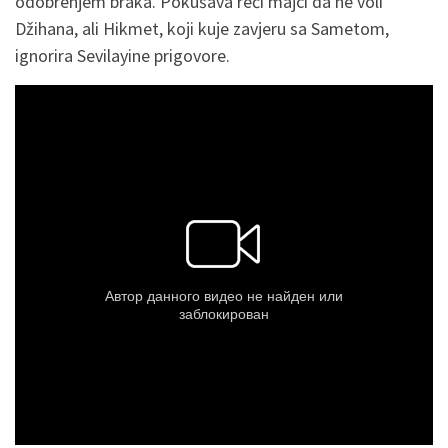
odobrenjem braka. Pokušava reći majci da ne voli
Džihana, ali Hikmet, koji kuje zavjeru sa Sametom,
ignorira Sevilayine prigovore.