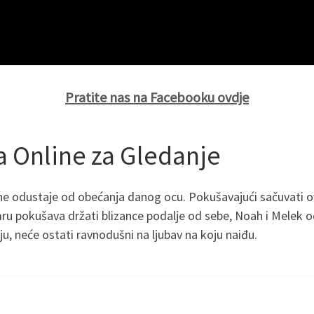
Pratite nas na Facebooku ovdje
a Online za Gledanje
i ne odustaje od obećanja danog ocu. Pokušavajući sačuvati ov
u pokušava držati blizance podalje od sebe, Noah i Melek odlu
u, neće ostati ravnodušni na ljubav na koju naiđu.