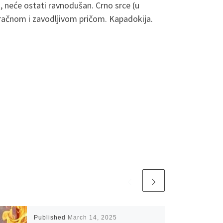
ko, neće ostati ravnodušan. Crno srce (u
 mračnom i zavodljivom pričom. Kapadokija.
Published
March 14, 2025