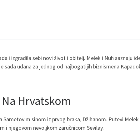
a i izgradila sebi novi život i obitelj. Melek i Nuh saznaju ide
 je sada udana za jednog od najbogatijih biznismena Kapadoki
a Na Hrvatskom
a Sametovim sinom iz prvog braka, Džihanom. Putevi Melek i 
om i njegovom nevoljkom zaručnicom Sevilay.