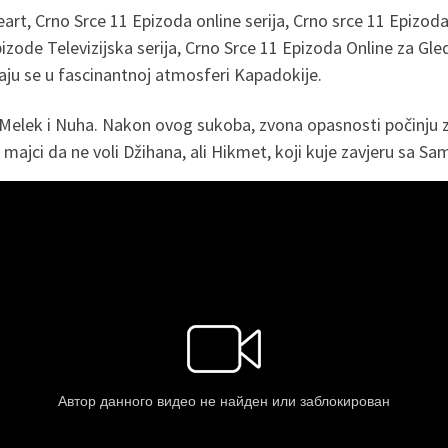
rt, Crno Srce 11 Epizoda online serija, Crno srce 11 Epizoda
epizode Televizijska serija, Crno Srce 11 Epizoda Online za G
araju se u fascinantnoj atmosferi Kapadokije.
lek i Nuha. Nakon ovog sukoba, zvona opasnosti počinju zvoni
jci da ne voli Džihana, ali Hikmet, koji kuje zavjeru sa Sam