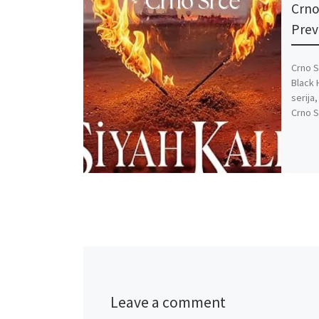
Crno
Pre
Crno S
Black 
serija
Crno S
Leave a comment