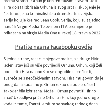
prema strancu, Orhun je uništen takvim stavom. Je li
Hira doista izbrisala Orhuna iz svog srca? Iskupljenje je
šesterodijelna kriminalistička dramska televizijska
serija koju je kreirao Sean Cook. Serija, koju su zajedno
naručili Virgin Media Television i ITV, premijerno je
prikazana na Virgin Media One u Irskoj 18. travnja 2022.
Pratite nas na Facebooku ovdje
S jedne strane, reakcije njegove majke, a s druge Hirin
ledeni stav još su više povrijedili Orhuna. Orhun, koji želi
podsjetiti Hira na ono što se dogodilo u prošlosti,
susreće se s neočekivanim stavom. Hira mu govori da je
onog dana kada mu je Orhun rekao da ode prošlost
također bila izbrisana. Može li Orhun povratiti Hirino
srce? Uzbudljiva priča o Orhunu i Hiri, koji jedno drugo
vode iz tame, Esaret, emitira se svakog radnog dana