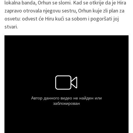
lokalna banda, Orhun se slomi. Kad se otkrije da je Hira
zapravo otrovala njegovu sestru, Orhun kuje zli plan za
osvetu: odvest će Hiru kući sa sobom i pogoršati joj
stvari.