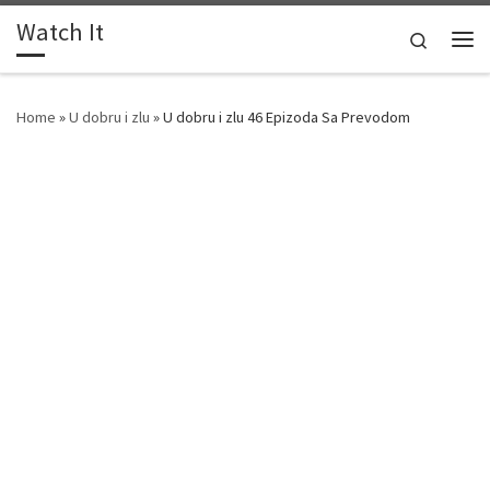
Watch It
Skip to content
Search
Me
Home
»
U dobru i zlu
»
U dobru i zlu 46 Epizoda Sa Prevodom