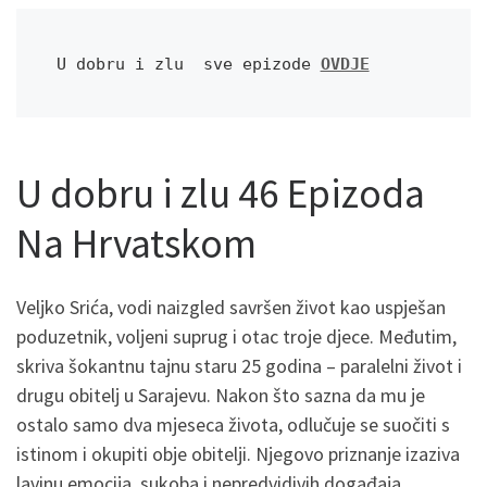
U dobru i zlu  sve epizode 
OVDJE
U dobru i zlu 46 Epizoda
Na Hrvatskom
Veljko Srića, vodi naizgled savršen život kao uspješan
poduzetnik, voljeni suprug i otac troje djece. Međutim,
skriva šokantnu tajnu staru 25 godina – paralelni život i
drugu obitelj u Sarajevu. Nakon što sazna da mu je
ostalo samo dva mjeseca života, odlučuje se suočiti s
istinom i okupiti obje obitelji. Njegovo priznanje izaziva
lavinu emocija, sukoba i nepredvidivih događaja.