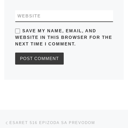
WEBSITE
SAVE MY NAME, EMAIL, AND
WEBSITE IN THIS BROWSER FOR THE
NEXT TIME I COMMENT.
Post navigation
Previous post
ESARET 516 EPIZODA SA PREVODOM