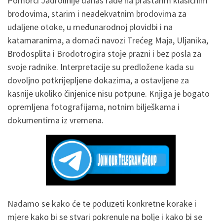
Pomorci Jadrolinije danas rade na prastarim klasičnim
brodovima, starim i neadekvatnim brodovima za
udaljene otoke, u međunarodnoj plovidbi i na
katamaranima, a domaći navozi Trećeg Maja, Uljanika,
Brodosplita i Brodotrogira stoje prazni i bez posla za
svoje radnike. Interpretacije su predložene kada su
dovoljno potkrijepljene dokazima, a ostavljene za
kasnije ukoliko činjenice nisu potpune. Knjiga je bogato
opremljena fotografijama, notnim bilješkama i
dokumentima iz vremena.
Nadamo se kako će te poduzeti konkretne korake i
mjere kako bi se stvari pokrenule na bolje i kako bi se