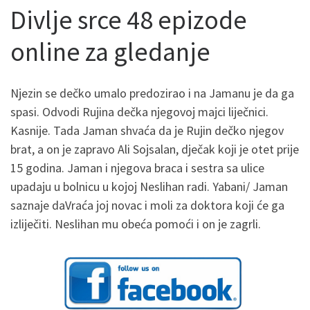
Divlje srce 48 epizode
online za gledanje
Njezin se dečko umalo predozirao i na Jamanu je da ga
spasi. Odvodi Rujina dečka njegovoj majci liječnici.
Kasnije. Tada Jaman shvaća da je Rujin dečko njegov
brat, a on je zapravo Ali Sojsalan, dječak koji je otet prije
15 godina. Jaman i njegova braca i sestra sa ulice
upadaju u bolnicu u kojoj Neslihan radi. Yabani/ Jaman
saznaje daVraća joj novac i moli za doktora koji će ga
izliječiti. Neslihan mu obeća pomoći i on je zagrli.