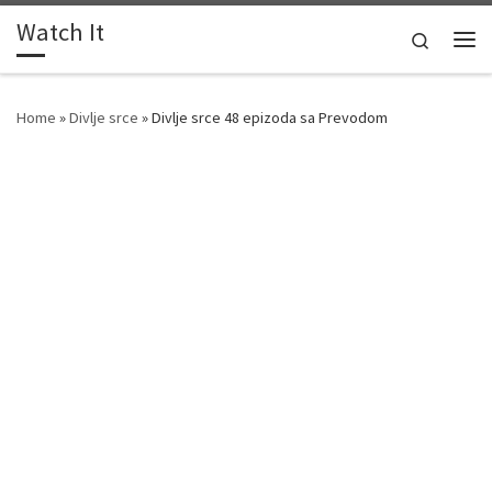
Watch It
Skip to content
Search
Me
Home
»
Divlje srce
»
Divlje srce 48 epizoda sa Prevodom