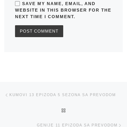
SAVE MY NAME, EMAIL, AND
WEBSITE IN THIS BROWSER FOR THE
NEXT TIME I COMMENT.
Post navigation
Previous post
KUMOVI 13 EPIZODA 5 SEZONA SA PREVODOM
BACK TO POST LIST
Ne
GENIJE 11 EPIZODA SA PREVODOM