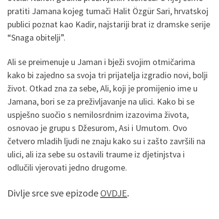
pratiti Jamana kojeg tumači Halit Özgür Sari, hrvatskoj
publici poznat kao Kadir, najstariji brat iz dramske serije
“Snaga obitelji”.
Ali se preimenuje u Jaman i bježi svojim otmičarima
kako bi zajedno sa svoja tri prijatelja izgradio novi, bolji
život. Otkad zna za sebe, Ali, koji je promijenio ime u
Jamana, bori se za preživljavanje na ulici. Kako bi se
uspješno suočio s nemilosrdnim izazovima života,
osnovao je grupu s Džesurom, Asi i Umutom. Ovo
četvero mladih ljudi ne znaju kako su i zašto završili na
ulici, ali iza sebe su ostavili traume iz djetinjstva i
odlučili vjerovati jedno drugome.
Divlje srce sve epizode
OVDJE
.