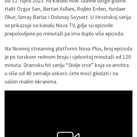
od 12. rujna 2023. na kanalu now. Glavne uloge glume.
Halit Özgür Sarı, Bertan Asllani, Rojbin Erden, Yurdaer
Okur, Simay Barlas i Dolunay Soysert. U Hrvatskoj serija
se prikazuje na kanalu Nova TV, gdje su epizode
prepolovljene po minutaži pa ima duplo više epizoda.
Na Novinoj streaming platformi Nova Plus, broj epizoda
je po turskom rednom broju i cjelovitoj minutaži od 120
minuta. Dramsku hit seriju “Divlje srce” koja se emitira
u više od 40 zemalja uskoro ćete moći gledati i na
vašim malim ekranima.